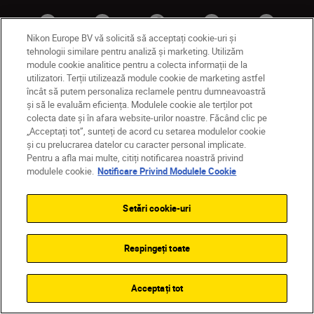
Nikon Europe BV vă solicită să acceptați cookie-uri și
tehnologii similare pentru analiză și marketing. Utilizăm
module cookie analitice pentru a colecta informații de la
utilizatori. Terții utilizează module cookie de marketing astfel
MD
Nikon Sites
încât să putem personaliza reclamele pentru dumneavoastră
și să le evaluăm eficiența. Modulele cookie ale terților pot
Contactaţi-ne
Politică de confidențialitate
colecta date și în afara website-urilor noastre. Făcând clic pe
Termeni de utilizare
„Acceptați tot”, sunteți de acord cu setarea modulelor cookie
Notificare privind modulele cookie
Setări cookie
și cu prelucrarea datelor cu caracter personal implicate.
© 2026 Nikon
Pentru a afla mai multe, citiți notificarea noastră privind
modulele cookie.
Notificare Privind Modulele Cookie
Setări cookie-uri
Back to top
Respingeți toate
Acceptați tot