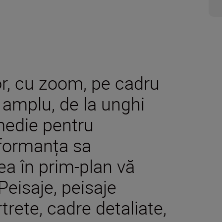
or, cu zoom, pe cadru
u amplu, de la unghi
 medie pentru
rformanța sa
ea în prim-plan vă
Peisaje, peisaje
rtrete, cadre detaliate,