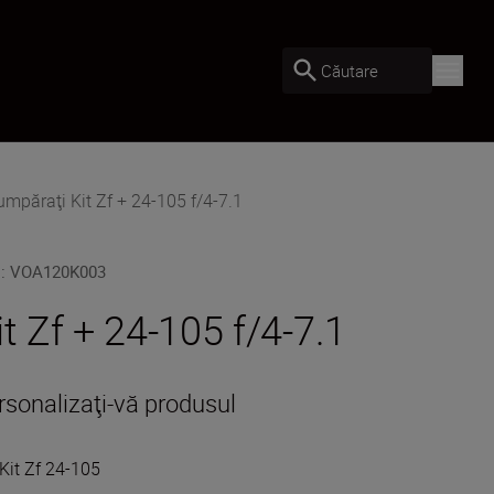
Căutare
umpăraţi Kit Zf + 24-105 f/4-7.1
U
:
VOA120K003
it Zf + 24-105 f/4-7.1
rsonalizaţi-vă produsul
Kit Zf 24-105