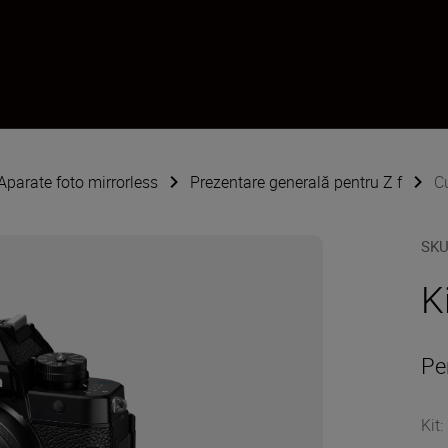
Aparate foto mirrorless
Prezentare generală pentru Z f
C
SK
K
Pe
Kit
: