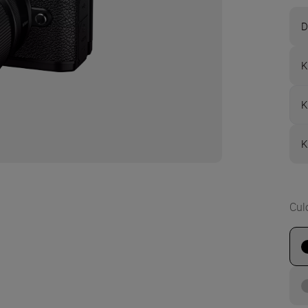
D
K
K
K
Cul