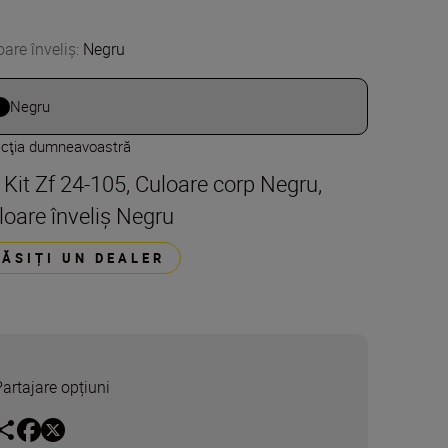
oare înveliș
:
Negru
Negru
ecţia dumneavoastră
t Kit Zf 24-105, Culoare corp Negru,
loare înveliș Negru
GĂSIȚI UN DEALER
Partajare opțiuni