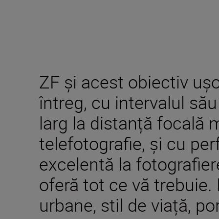
ZF și acest obiectiv uș
întreg, cu intervalul să
larg la distanță focală
telefotografie, și cu pe
excelentă la fotografier
oferă tot ce vă trebuie. 
urbane, stil de viață, po