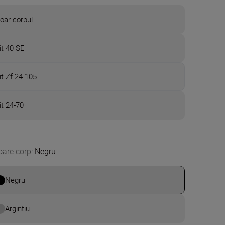
oar corpul
it 40 SE
it Zf 24-105
it 24-70
oare corp
:
Negru
Negru
Argintiu