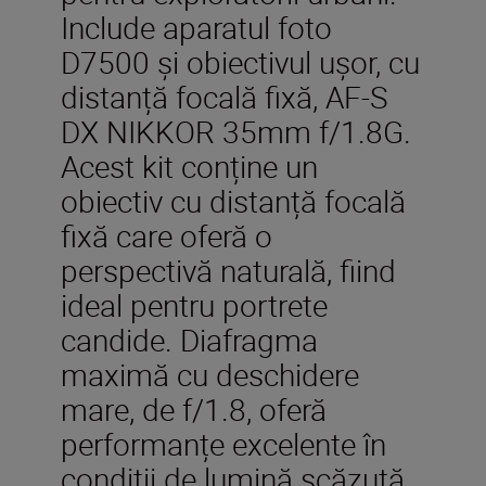
Include aparatul foto
D7500 și obiectivul ușor, cu
distanță focală fixă, AF-S
DX NIKKOR 35mm f/1.8G.
Acest kit conține un
obiectiv cu distanță focală
fixă care oferă o
perspectivă naturală, fiind
ideal pentru portrete
candide. Diafragma
maximă cu deschidere
mare, de f/1.8, oferă
performanțe excelente în
condiții de lumină scăzută