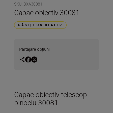
SKU
:
BXA30081
Capac obiectiv 30081
GĂSIȚI UN DEALER
Partajare opțiuni
Capac obiectiv telescop
binoclu 30081