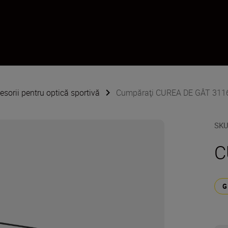
esorii pentru optică sportivă
Cumpăraţi CUREA DE GÂT 311
SK
C