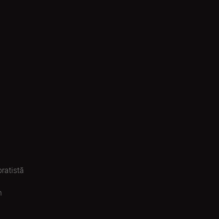
ratistă
n