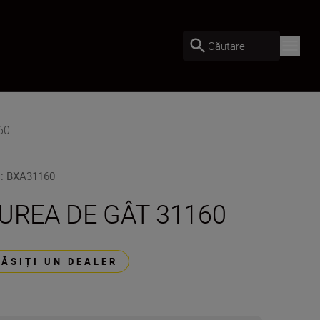
Căutare
60
U
:
BXA31160
UREA DE GÂT 31160
GĂSIȚI UN DEALER