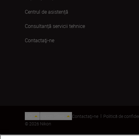
Centrul de asistență
Consultanță servicii tehnice
Contactaţi-ne
MD
Nikon Sites
Contactaţi-ne
Politică de confide
© 2026 Nikon