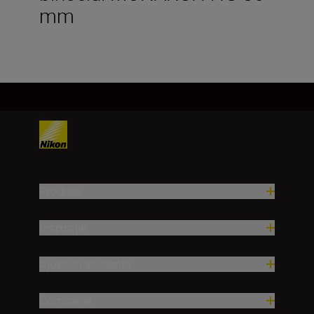
mm
Produse
Inspirație
Ajutor și asistență
Companie