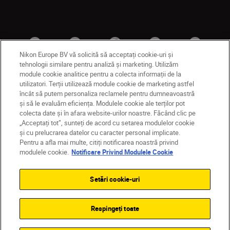
Nikon Europe BV vă solicită să acceptați cookie-uri și
tehnologii similare pentru analiză și marketing. Utilizăm
module cookie analitice pentru a colecta informații de la
utilizatori. Terții utilizează module cookie de marketing astfel
MD
Nikon Sites
încât să putem personaliza reclamele pentru dumneavoastră
și să le evaluăm eficiența. Modulele cookie ale terților pot
Contactaţi-ne
Politică de confidențialitate
colecta date și în afara website-urilor noastre. Făcând clic pe
Termeni de utilizare
„Acceptați tot”, sunteți de acord cu setarea modulelor cookie
Notificare privind modulele cookie
Setări cookie
și cu prelucrarea datelor cu caracter personal implicate.
© 2026 Nikon
Pentru a afla mai multe, citiți notificarea noastră privind
modulele cookie.
Notificare Privind Modulele Cookie
Setări cookie-uri
Back to top
Respingeți toate