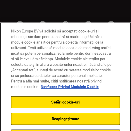
Nikon Europe BV vă solicită să acceptați cookie-uri și
tehnologii similare pentru analiză și marketing. Utilizăm
module cookie analitice pentru a colecta informații de la
utilizatori. Terții utilizează module cookie de marketing astfel
MD
Nikon Sites
încât să putem personaliza reclamele pentru dumneavoastră
și să le evaluăm eficiența. Modulele cookie ale terților pot
Contactaţi-ne
Politică de confidențialitate
colecta date și în afara website-urilor noastre. Făcând clic pe
Termeni de utilizare
„Acceptați tot”, sunteți de acord cu setarea modulelor cookie
Notificare privind modulele cookie
Setări cookie
și cu prelucrarea datelor cu caracter personal implicate.
© 2026 Nikon
Pentru a afla mai multe, citiți notificarea noastră privind
modulele cookie.
Notificare Privind Modulele Cookie
Setări cookie-uri
Back to top
Respingeți toate