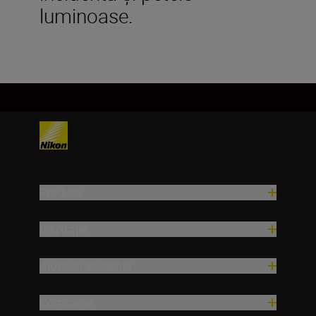
luminoase.
Produse
Inspirație
Ajutor și asistență
Companie