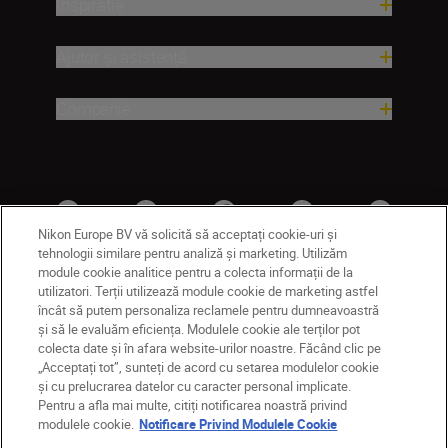
Inspirație
Ajutor și asistență
Companie
Nikon Europe BV vă solicită să acceptați cookie-uri și
tehnologii similare pentru analiză și marketing. Utilizăm
module cookie analitice pentru a colecta informații de la
utilizatori. Terții utilizează module cookie de marketing astfel
MD
Nikon Sites
încât să putem personaliza reclamele pentru dumneavoastră
și să le evaluăm eficiența. Modulele cookie ale terților pot
Contactaţi-ne
Politică de confidențialitate
colecta date și în afara website-urilor noastre. Făcând clic pe
Termeni de utilizare
„Acceptați tot”, sunteți de acord cu setarea modulelor cookie
Notificare privind modulele cookie
Setări cookie
și cu prelucrarea datelor cu caracter personal implicate.
© 2026 Nikon
Pentru a afla mai multe, citiți notificarea noastră privind
modulele cookie.
Notificare Privind Modulele Cookie