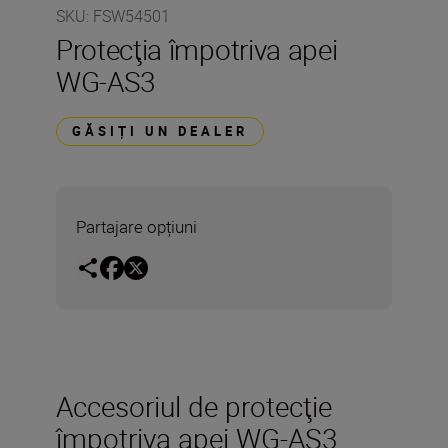
SKU
:
FSW54501
Protecţia împotriva apei
WG-AS3
GĂSIȚI UN DEALER
Partajare opțiuni
Accesoriul de protecţie
împotriva apei WG-AS3