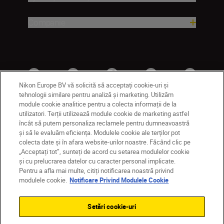
Companie
Nikon Europe BV vă solicită să acceptați cookie-uri și
tehnologii similare pentru analiză și marketing. Utilizăm
module cookie analitice pentru a colecta informații de la
utilizatori. Terții utilizează module cookie de marketing astfel
MD
Nikon Sites
încât să putem personaliza reclamele pentru dumneavoastră
și să le evaluăm eficiența. Modulele cookie ale terților pot
Contactaţi-ne
Politică de confidențialitate
colecta date și în afara website-urilor noastre. Făcând clic pe
Termeni de utilizare
„Acceptați tot”, sunteți de acord cu setarea modulelor cookie
Notificare privind modulele cookie
Setări cookie
și cu prelucrarea datelor cu caracter personal implicate.
© 2026 Nikon
Pentru a afla mai multe, citiți notificarea noastră privind
modulele cookie.
Notificare Privind Modulele Cookie
Setări cookie-uri
Back to top