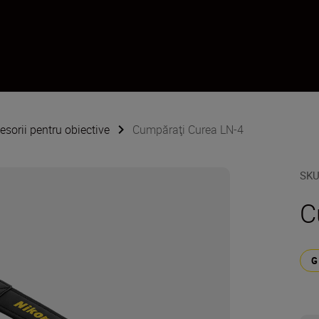
esorii pentru obiective
Cumpăraţi Curea LN-4
SK
C