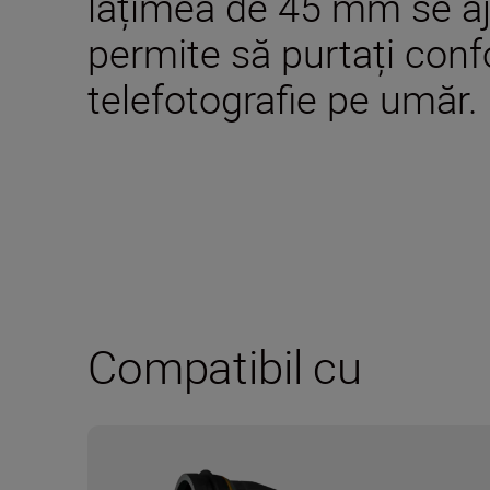
lățimea de 45 mm se aj
permite să purtați confo
telefotografie pe umăr.
Compatibil cu