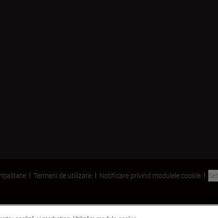
nțialitate
Termeni de utilizare
Notificare privind modulele cookie
Set