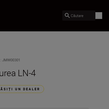
Căutare
U
:
JMW00301
urea LN-4
GĂSIȚI UN DEALER