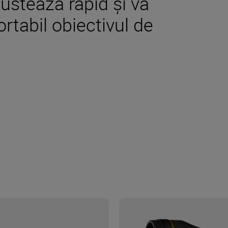
ustează rapid și vă
rtabil obiectivul de