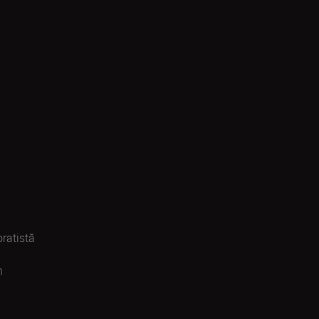
ratistă
n