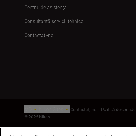
Centrul de asistență
Consultanță servicii tehnice
Contactaţi-ne
MD
Nikon Sites
Contactaţi-ne
Politică de confide
© 2026 Nikon