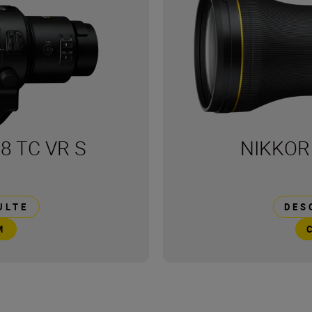
8 TC VR S
NIKKOR 
ULTE
DES
M