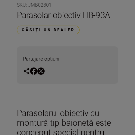
SKU
:
JMB02801
Parasolar obiectiv HB-93A
GĂSIȚI UN DEALER
Partajare opțiuni
Parasolarul obiectiv cu
montură tip baionetă este
conceput special pentru