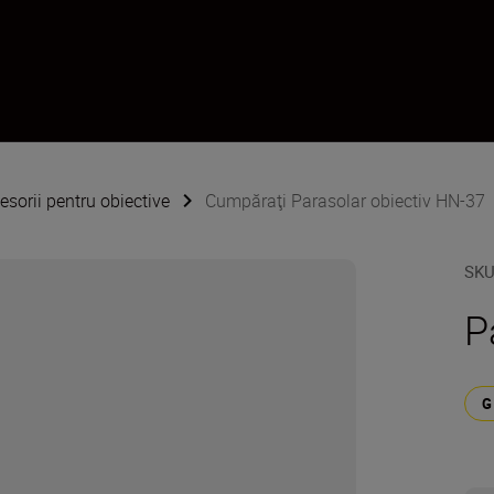
esorii pentru obiective
Cumpăraţi Parasolar obiectiv HN-37
SK
P