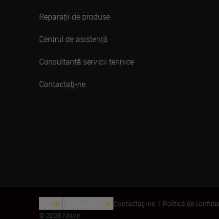
Reparații de produse
Centrul de asistență
Consultanță servicii tehnice
Contactaţi-ne
MD
Nikon Sites
Contactaţi-ne
Politică de confide
© 2026 Nikon