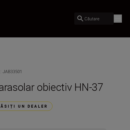
Căutare
U
:
JAB33501
arasolar obiectiv HN-37
GĂSIȚI UN DEALER