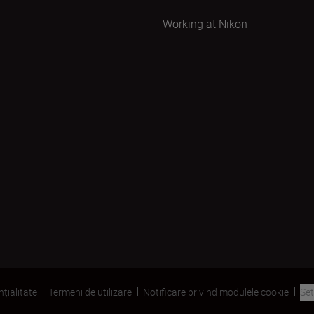
Working at Nikon
nțialitate
Termeni de utilizare
Notificare privind modulele cookie
Set