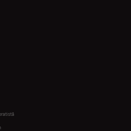
ratistă
n