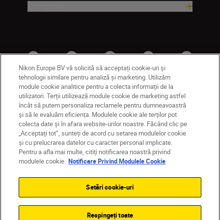
Companie
Nikon Europe BV vă solicită să acceptați cookie-uri și
tehnologii similare pentru analiză și marketing. Utilizăm
module cookie analitice pentru a colecta informații de la
utilizatori. Terții utilizează module cookie de marketing astfel
MD
Nikon Sites
încât să putem personaliza reclamele pentru dumneavoastră
și să le evaluăm eficiența. Modulele cookie ale terților pot
Contactaţi-ne
Politică de confidențialitate
colecta date și în afara website-urilor noastre. Făcând clic pe
Termeni de utilizare
„Acceptați tot”, sunteți de acord cu setarea modulelor cookie
Notificare privind modulele cookie
Setări cookie
și cu prelucrarea datelor cu caracter personal implicate.
© 2026 Nikon
Pentru a afla mai multe, citiți notificarea noastră privind
modulele cookie.
Notificare Privind Modulele Cookie
Setări cookie-uri
Back to top
Respingeți toate