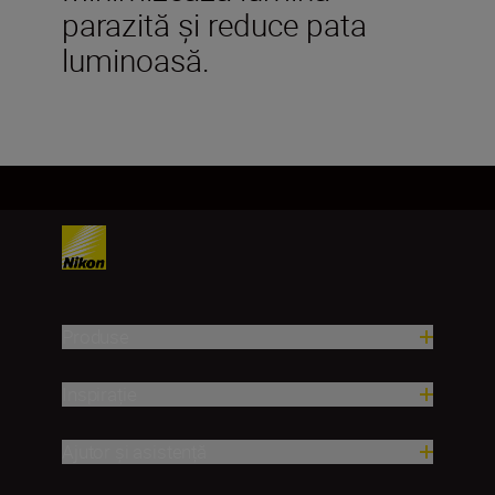
parazită şi reduce pata
luminoasă.
Produse
Inspirație
Ajutor și asistență