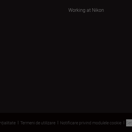
Working at Nikon
nțialitate
Termeni de utilizare
Notificare privind modulele cookie
Set