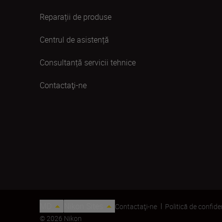
Reparații de produse
Centrul de asistență
Consultanță servicii tehnice
Contactaţi-ne
MD
Nikon Sites
Contactaţi-ne
Politică de confide
© 2026 Nikon