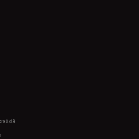
ratistă
n