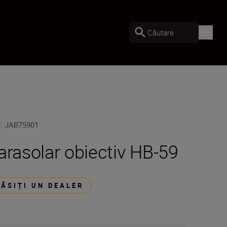
Căutare
U
:
JAB75901
arasolar obiectiv HB-59
GĂSIȚI UN DEALER