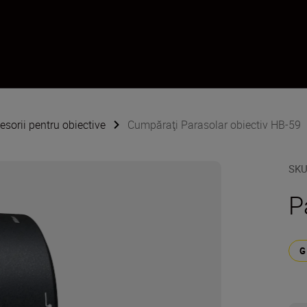
esorii pentru obiective
Cumpăraţi Parasolar obiectiv HB-59
SK
P