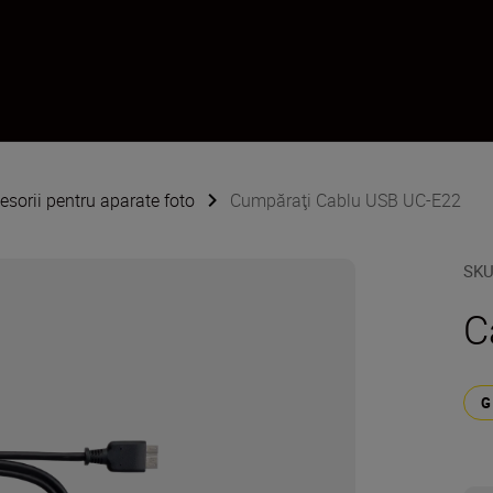
esorii pentru aparate foto
Cumpăraţi Cablu USB UC-E22
SK
C