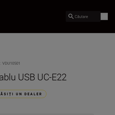
Căutare
U
:
VDU10501
ablu USB UC-E22
GĂSIȚI UN DEALER