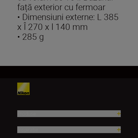
față exterior cu fermoar
• Dimensiuni externe: L 385
x Î 270 x l 140 mm
• 285 g
Produse
Inspirație