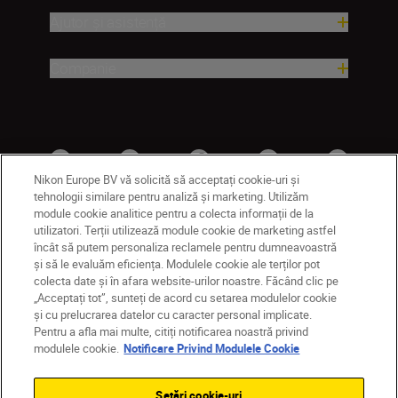
Ajutor și asistență
Companie
Nikon Europe BV vă solicită să acceptați cookie-uri și
tehnologii similare pentru analiză și marketing. Utilizăm
module cookie analitice pentru a colecta informații de la
utilizatori. Terții utilizează module cookie de marketing astfel
MD
Nikon Sites
încât să putem personaliza reclamele pentru dumneavoastră
și să le evaluăm eficiența. Modulele cookie ale terților pot
Contactaţi-ne
Politică de confidențialitate
colecta date și în afara website-urilor noastre. Făcând clic pe
Termeni de utilizare
„Acceptați tot”, sunteți de acord cu setarea modulelor cookie
Notificare privind modulele cookie
Setări cookie
și cu prelucrarea datelor cu caracter personal implicate.
© 2026 Nikon
Pentru a afla mai multe, citiți notificarea noastră privind
modulele cookie.
Notificare Privind Modulele Cookie
Setări cookie-uri
Back to top