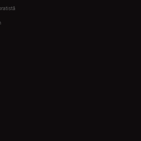
ratistă
n