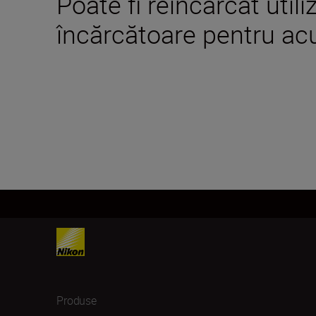
Poate fi reîncărcat uti
încărcătoare pentru ac
Produse