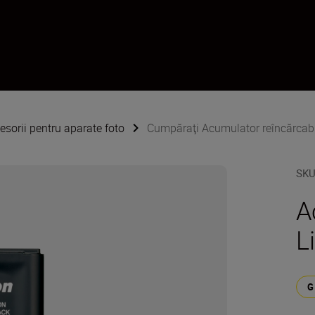
esorii pentru aparate foto
Cumpăraţi Acumulator reîncărcabi
SK
A
L