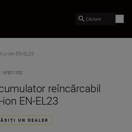
Căutare
l Li-ion EN-EL23
U
:
VFB11702
cumulator reîncărcabil
i-ion EN-EL23
GĂSIȚI UN DEALER