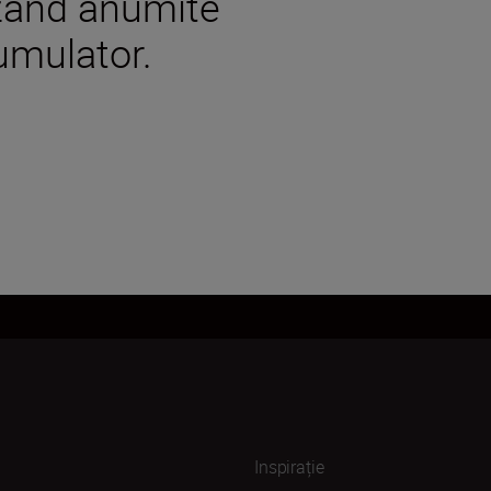
lizând anumite
umulator.
Inspirație