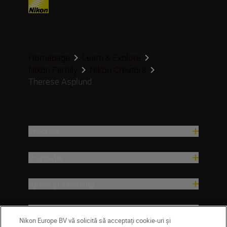
Homepage
Learn & Explore
Nikon Family
Nikon Creators
Therese Asplund
Produse
Inspirație
Ajutor și asistență
Companie
Nikon Europe BV vă solicită să acceptați cookie-uri și