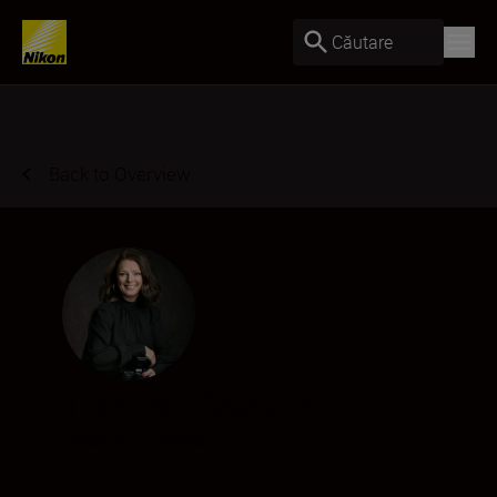
Căutare
Back to Overview
Therese Asplund
Creator
•
Portraits