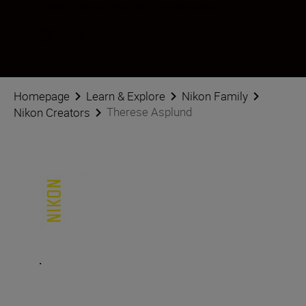
Urmăriți Therese Asplund pe rețelele sociale
Homepage
Learn & Explore
Nikon Family
Therese Asplund
Nikon Creators
.