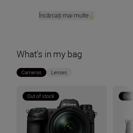
Încărcați mai multe
What's in my bag
Cameras
Lenses
Out of stock
Out 