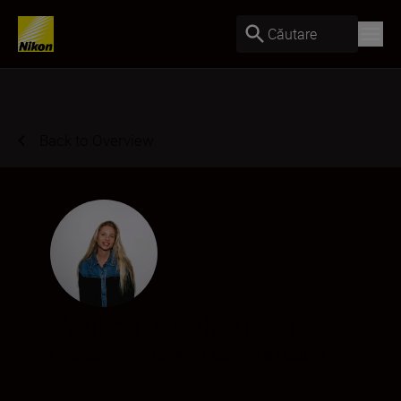
Căutare
Back to Overview
Paulina Torbjörnsen
Creator
•
Portraits
•
Fashion & Beauty