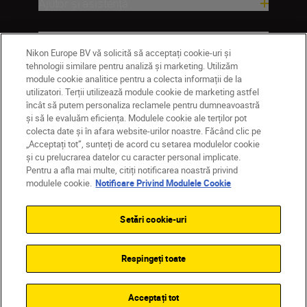
Ajutor și asistență
Companie
Nikon Europe BV vă solicită să acceptați cookie-uri și
tehnologii similare pentru analiză și marketing. Utilizăm
module cookie analitice pentru a colecta informații de la
utilizatori. Terții utilizează module cookie de marketing astfel
încât să putem personaliza reclamele pentru dumneavoastră
și să le evaluăm eficiența. Modulele cookie ale terților pot
colecta date și în afara website-urilor noastre. Făcând clic pe
„Acceptați tot”, sunteți de acord cu setarea modulelor cookie
și cu prelucrarea datelor cu caracter personal implicate.
Pentru a afla mai multe, citiți notificarea noastră privind
MD
Nikon Sites
modulele cookie.
Notificare Privind Modulele Cookie
Contactaţi-ne
Politică de confidențialitate
Termeni de utilizare
Setări cookie-uri
Notificare privind modulele cookie
Setări cookie
© 2026 Nikon
Respingeți toate
Back to top
Acceptați tot