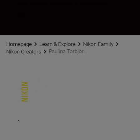
Urmăriți Paulina Torbjörnsen pe rețelele sociale
Homepage
Learn & Explore
Nikon Family
Paulina Torbjör...
Nikon Creators
.