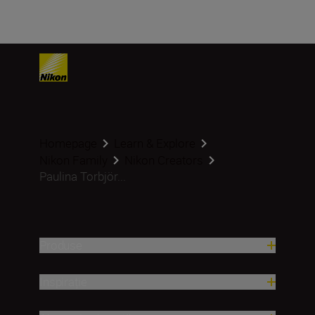
Homepage
Learn & Explore
Nikon Family
Nikon Creators
Paulina Torbjör...
Produse
Inspirație