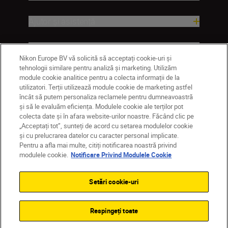
Ajutor și asistență
Companie
Nikon Europe BV vă solicită să acceptați cookie-uri și
tehnologii similare pentru analiză și marketing. Utilizăm
module cookie analitice pentru a colecta informații de la
utilizatori. Terții utilizează module cookie de marketing astfel
încât să putem personaliza reclamele pentru dumneavoastră
și să le evaluăm eficiența. Modulele cookie ale terților pot
colecta date și în afara website-urilor noastre. Făcând clic pe
„Acceptați tot”, sunteți de acord cu setarea modulelor cookie
și cu prelucrarea datelor cu caracter personal implicate.
Pentru a afla mai multe, citiți notificarea noastră privind
MD
Nikon Sites
modulele cookie.
Notificare Privind Modulele Cookie
Contactaţi-ne
Politică de confidențialitate
Termeni de utilizare
Setări cookie-uri
Notificare privind modulele cookie
Setări cookie
© 2026 Nikon
Respingeți toate