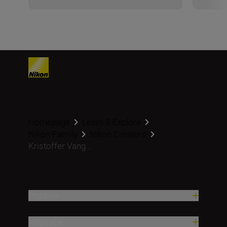
Homepage
Learn & Explore
Nikon Family
Nikon Creators
Kristoffer Vang...
Produse
Inspirație