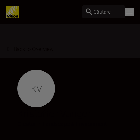
Căutare
Back to Overview
KV
Kristoffer Vangen
Creator
•
Landscape & Environment