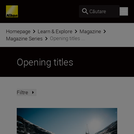
Căutare
Homepage
Learn & Explore
Magazine
Opening titles ...
Magazine Series
Opening titles
Filtre
Documentary making with the Z6III and Jan Vincent Kle