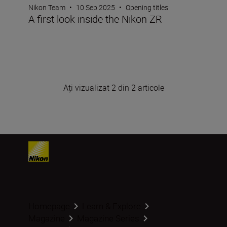
Nikon Team
•
10 Sep 2025
•
Opening titles
A first look inside the Nikon ZR
Ați vizualizat 2 din 2 articole
Homepage
Learn & Explore
Magazine
Magazine Series