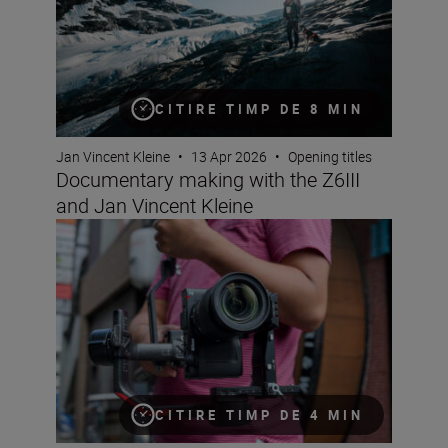
CITIRE TIMP DE 8 MIN
Jan Vincent Kleine
•
13 Apr 2026
•
Opening titles
Documentary making with the Z6III
and Jan Vincent Kleine
A first look inside the Nikon ZR
CITIRE TIMP DE 4 MIN