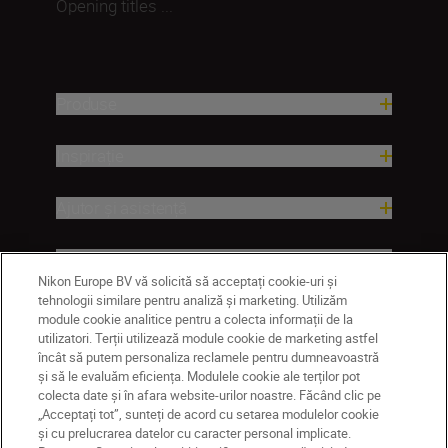
Opening titles ...
Produse
Inspirație
Ajutor și asistență
Companie
Nikon Europe BV vă solicită să acceptați cookie-uri și
tehnologii similare pentru analiză și marketing. Utilizăm
module cookie analitice pentru a colecta informații de la
utilizatori. Terții utilizează module cookie de marketing astfel
încât să putem personaliza reclamele pentru dumneavoastră
și să le evaluăm eficiența. Modulele cookie ale terților pot
colecta date și în afara website-urilor noastre. Făcând clic pe
„Acceptați tot”, sunteți de acord cu setarea modulelor cookie
și cu prelucrarea datelor cu caracter personal implicate.