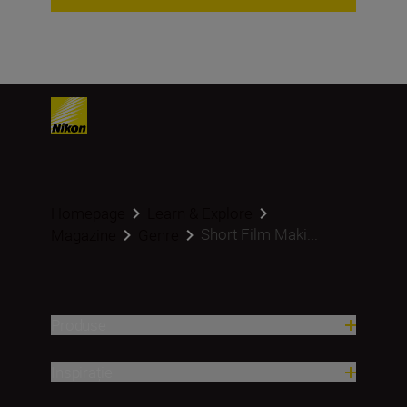
Homepage
Learn & Explore
Short Film Maki...
Magazine
Genre
Produse
Inspirație