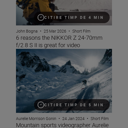
CITIRE TIMP DE 4 MIN
John Bogna
•
25 Mar 2026
•
Short Film
6 reasons the NIKKOR Z 24-70mm
f/2.8 S II is great for video
Mountain sports videographer Aurelie Gonin on filming i
CITIRE TIMP DE 5 MIN
Aurelie Morrison Gonin
•
24 Jan 2024
•
Short Film
Mountain sports videographer Aurelie