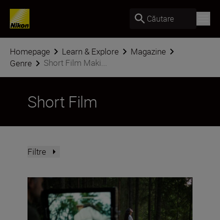
Căutare
Homepage
Learn & Explore
Magazine
Short Film Maki...
Genre
Short Film
Filtre
Stepping into the movie-maker mindset