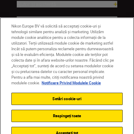
Ajutor și asistență
Companie
Nikon Europe BV vă solicită să acceptați cookie-uri și
tehnologii similare pentru analiză și marketing. Utilizăm
module cookie analitice pentru a colecta informații de la
utilizatori. Terții utilizează module cookie de marketing astfel
încât să putem personaliza reclamele pentru dumneavoastră
și să le evaluăm eficiența. Modulele cookie ale terților pot
colecta date și în afara website-urilor noastre. Făcând clic pe
„Acceptați tot”, sunteți de acord cu setarea modulelor cookie
și cu prelucrarea datelor cu caracter personal implicate.
Pentru a afla mai multe, citiți notificarea noastră privind
MD
Nikon Sites
modulele cookie.
Notificare Privind Modulele Cookie
Contactaţi-ne
Politică de confidențialitate
Termeni de utilizare
Setări cookie-uri
Notificare privind modulele cookie
Setări cookie
© 2026 Nikon
Respingeți toate
Back to top
Acceptați tot