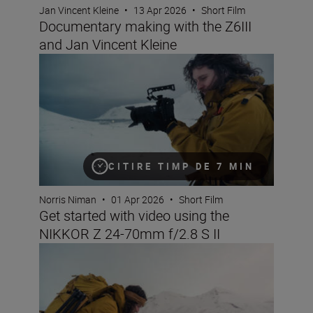
Jan Vincent Kleine
•
13 Apr 2026
•
Short Film
Documentary making with the Z6III
and Jan Vincent Kleine
Get started with video using the NIKKOR Z 24-70mm f/2.
CITIRE TIMP DE 7 MIN
Norris Niman
•
01 Apr 2026
•
Short Film
Get started with video using the
NIKKOR Z 24-70mm f/2.8 S II
6 reasons the NIKKOR Z 24-70mm f/2.8 S II is great for 