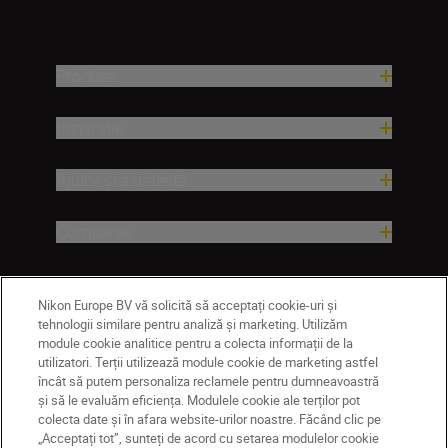
Produse
Inspirație
Ajutor și asistență
Companie
Nikon Europe BV vă solicită să acceptați cookie-uri și
tehnologii similare pentru analiză și marketing. Utilizăm
module cookie analitice pentru a colecta informații de la
utilizatori. Terții utilizează module cookie de marketing astfel
încât să putem personaliza reclamele pentru dumneavoastră
și să le evaluăm eficiența. Modulele cookie ale terților pot
colecta date și în afara website-urilor noastre. Făcând clic pe
MD
Nikon Sites
„Acceptați tot”, sunteți de acord cu setarea modulelor cookie