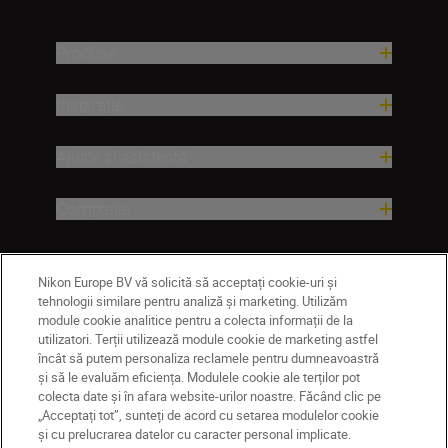
Produse
Inspirație
Ajutor și asistență
Companie
Nikon Europe BV vă solicită să acceptați cookie-uri și
tehnologii similare pentru analiză și marketing. Utilizăm
module cookie analitice pentru a colecta informații de la
utilizatori. Terții utilizează module cookie de marketing astfel
încât să putem personaliza reclamele pentru dumneavoastră
și să le evaluăm eficiența. Modulele cookie ale terților pot
colecta date și în afara website-urilor noastre. Făcând clic pe
MD
Nikon Sites
„Acceptați tot”, sunteți de acord cu setarea modulelor cookie
Contactaţi-ne
Politică de confidențialitate
și cu prelucrarea datelor cu caracter personal implicate.