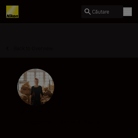
Căutare
Back to Overview
Marie Bärsch
Photographer
•
Fashion & Beauty