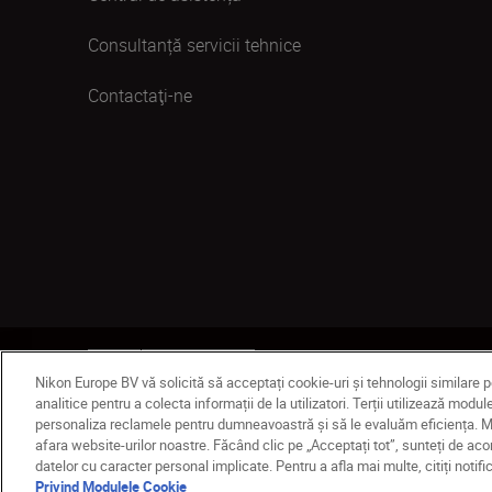
Consultanță servicii tehnice
Contactaţi-ne
MD
Nikon Sites
Contactaţi-ne
Politică de confide
Nikon Europe BV vă solicită să acceptați cookie-uri și tehnologii similare 
© 2026 Nikon
analitice pentru a colecta informații de la utilizatori. Terții utilizează mo
personaliza reclamele pentru dumneavoastră și să le evaluăm eficiența. Mod
afara website-urilor noastre. Făcând clic pe „Acceptați tot”, sunteți de ac
datelor cu caracter personal implicate. Pentru a afla mai multe, citiți noti
Privind Modulele Cookie