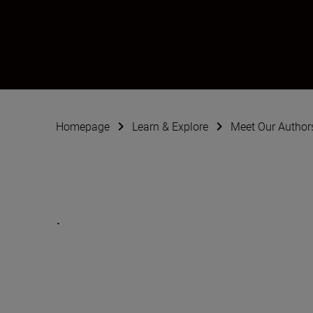
Malin Mörner
Photographer
•
Family
Homepage
Learn & Explore
Meet Our Author
.