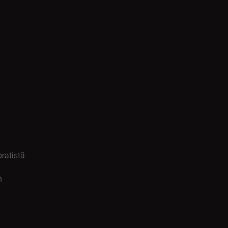
ratistă
n