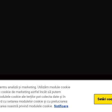
nțialitate
Termeni de utilizare
Notificare privind modulele cookie
Set
pentru analiză și marketing. Utilizăm module cookie
dule cookie de marketing astfel încât să putem
ulele cookie ale terților pot colecta date și în
Setări coo
ord cu setarea modulelor cookie și cu prelucrarea
ficarea noastră privind modulele cookie.
Notificare