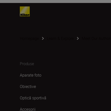
Homepage
Learn & Explore
Meet Our Author
Produse
Aparate foto
Obiective
Optică sportivă
Accesorii