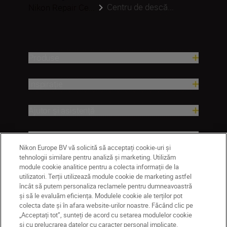
Centru de descă...
Nikon Repair Ce...
Produse
Inspirație
Ajutor și asistență
Companie
Nikon Europe BV vă solicită să acceptați cookie-uri și
tehnologii similare pentru analiză și marketing. Utilizăm
module cookie analitice pentru a colecta informații de la
utilizatori. Terții utilizează module cookie de marketing astfel
încât să putem personaliza reclamele pentru dumneavoastră
și să le evaluăm eficiența. Modulele cookie ale terților pot
colecta date și în afara website-urilor noastre. Făcând clic pe
„Acceptați tot”, sunteți de acord cu setarea modulelor cookie
și cu prelucrarea datelor cu caracter personal implicate.