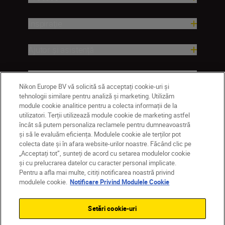
Inspirație
Ajutor și asistență
Companie
Nikon Europe BV vă solicită să acceptați cookie-uri și
tehnologii similare pentru analiză și marketing. Utilizăm
module cookie analitice pentru a colecta informații de la
utilizatori. Terții utilizează module cookie de marketing astfel
încât să putem personaliza reclamele pentru dumneavoastră
și să le evaluăm eficiența. Modulele cookie ale terților pot
colecta date și în afara website-urilor noastre. Făcând clic pe
„Acceptați tot”, sunteți de acord cu setarea modulelor cookie
și cu prelucrarea datelor cu caracter personal implicate.
Pentru a afla mai multe, citiți notificarea noastră privind
MD
Nikon Sites
modulele cookie.
Notificare Privind Modulele Cookie
Contactaţi-ne
Politică de confidențialitate
Termeni de utilizare
Setări cookie-uri
Notificare privind modulele cookie
Setări cookie
© 2026 Nikon