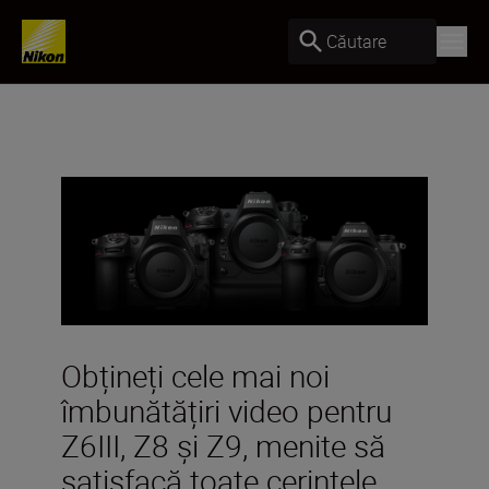
Căutare
Obțineți cele mai noi
îmbunătățiri video pentru
Z6III, Z8 și Z9, menite să
satisfacă toate cerințele