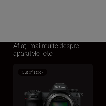
1.10 pentru Z6III
2.
DESCĂRCARE
Aflați mai multe despre
aparatele foto
Out of stock