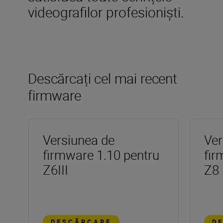
videografilor profesioniști.
Descărcați cel mai recent
firmware
Versiunea de
Ver
firmware 1.10 pentru
fir
Z6III
Z8
DESCĂRCARE
D