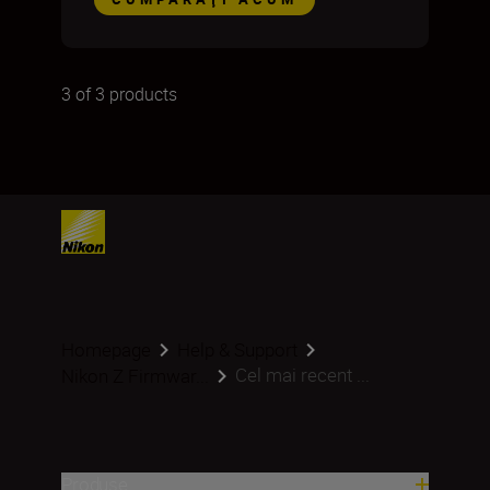
3 of 3 products
Homepage
Help & Support
Cel mai recent ...
Nikon Z Firmwar...
Produse