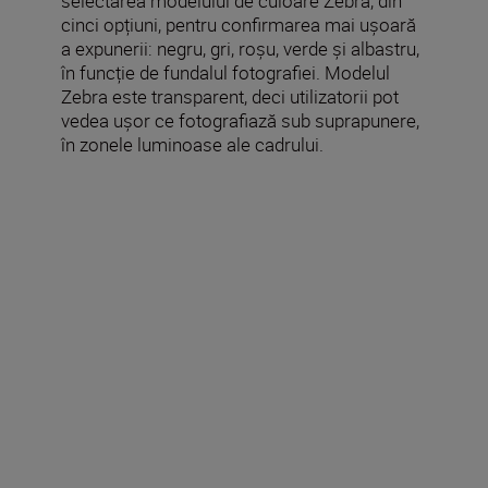
selectarea modelului de culoare Zebra, din
cinci opțiuni, pentru confirmarea mai ușoară
a expunerii: negru, gri, roșu, verde și albastru,
în funcție de fundalul fotografiei. Modelul
Zebra este transparent, deci utilizatorii pot
vedea ușor ce fotografiază sub suprapunere,
în zonele luminoase ale cadrului.
Descărcați cel mai recent
firmware
Versiunea de firmware
Ve