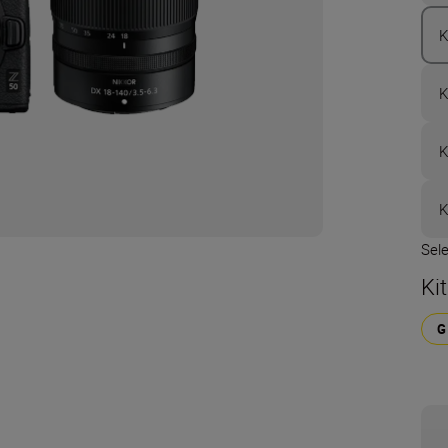
K
K
K
K
Sel
Ki