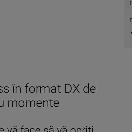
ss în format DX de
tru momente
 vă face să vă opriți,