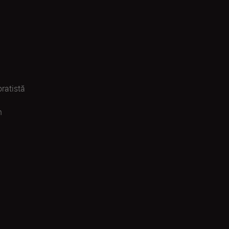
ratistă
n