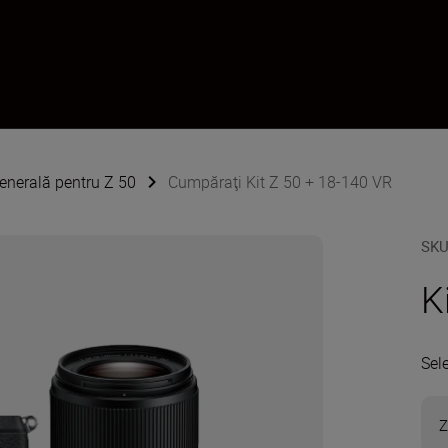
enerală pentru Z 50
Cumpăraţi Kit Z 50 + 18-140 VR
SK
K
Sel
Z