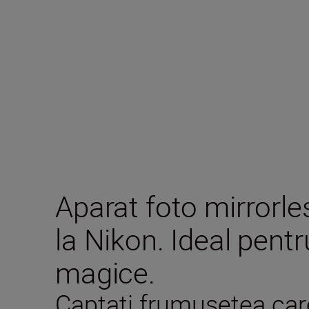
Aparat foto mirrorle
la Nikon. Ideal pen
magice.
Captați frumusețea care