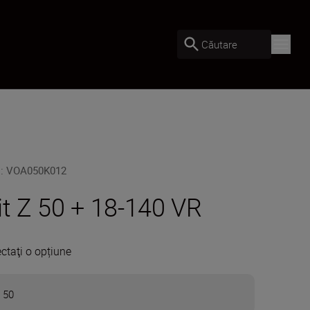
Căutare
U
:
VOA050K012
it Z 50 + 18-140 VR
ectaţi o opțiune
 50