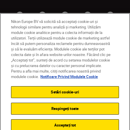
Nikon Europe BV vă solicită să acceptați cookie-uri și
tehnologii similare pentru analiză și marketing. Utilizăm
module cookie analitice pentru a colecta informații de la
utilizatori. Terții utilizează module cookie de marketing astfel
MD
Nikon Sites
încât să putem personaliza reclamele pentru dumneavoastră
și să le evaluăm eficiența. Modulele cookie ale terților pot
Contactaţi-ne
Politică de confidențialitate
colecta date și în afara website-urilor noastre. Făcând clic pe
Termeni de utilizare
„Acceptați tot”, sunteți de acord cu setarea modulelor cookie
Notificare privind modulele cookie
Setări cookie
și cu prelucrarea datelor cu caracter personal implicate.
© 2026 Nikon
Pentru a afla mai multe, citiți notificarea noastră privind
modulele cookie.
Notificare Privind Modulele Cookie
Setări cookie-uri
Back to top
Respingeți toate
Acceptați tot