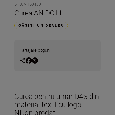
SKU
:
VHS04301
Curea AN-DC11
GĂSIȚI UN DEALER
Partajare opțiuni
Curea pentru umăr D4S din
material textil cu logo
Nikon brodat.