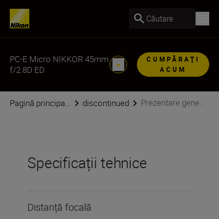
Căutare
PC-E Micro NIKKOR 45mm
CUMPĂRAŢI
f/2.8D ED
ACUM
Prezentare gene...
Pagină principa...
discontinued
Specificații tehnice
Distanță focală