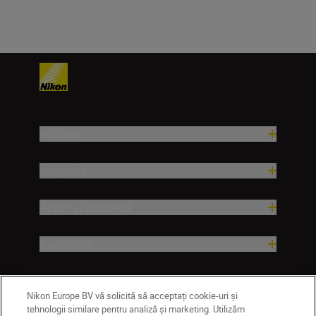
Produse
Inspirație
Ajutor și asistență
Companie
Nikon Europe BV vă solicită să acceptați cookie-uri și
tehnologii similare pentru analiză și marketing. Utilizăm