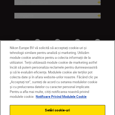
Ajutor și asistență
Companie
Nikon Europe BV vă solicită să acceptați cookie-uri și
tehnologii similare pentru analiză și marketing. Utilizăm
module cookie analitice pentru a colecta informații de la
utilizatori. Terții utilizează module cookie de marketing astfel
MD
Nikon Sites
încât să putem personaliza reclamele pentru dumneavoastră
și să le evaluăm eficiența. Modulele cookie ale terților pot
Contactaţi-ne
Politică de confidențialitate
colecta date și în afara website-urilor noastre. Făcând clic pe
Termeni de utilizare
„Acceptați tot”, sunteți de acord cu setarea modulelor cookie
Notificare privind modulele cookie
Setări cookie
și cu prelucrarea datelor cu caracter personal implicate.
© 2026 Nikon
Pentru a afla mai multe, citiți notificarea noastră privind
modulele cookie.
Notificare Privind Modulele Cookie
Setări cookie-uri
Back to top