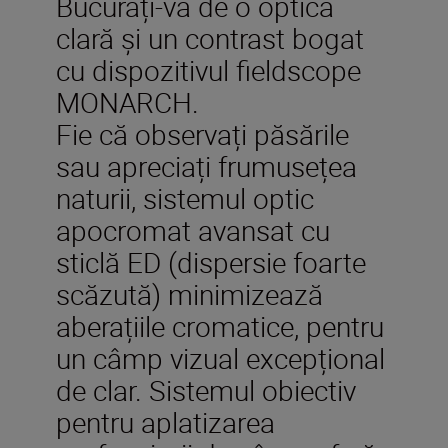
Bucurați-vă de o optică
clară și un contrast bogat
cu dispozitivul fieldscope
MONARCH.
Fie că observați păsările
sau apreciați frumusețea
naturii, sistemul optic
apocromat avansat cu
sticlă ED (dispersie foarte
scăzută) minimizează
aberațiile cromatice, pentru
un câmp vizual excepțional
de clar. Sistemul obiectiv
pentru aplatizarea