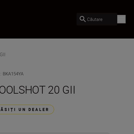
Căutare
GII
U
:
BKA154YA
OOLSHOT 20 GII
GĂSIȚI UN DEALER