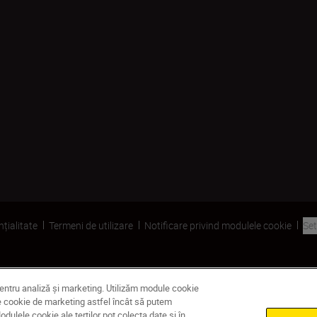
nțialitate
Termeni de utilizare
Notificare privind modulele cookie
Set
pentru analiză și marketing. Utilizăm module cookie
dule cookie de marketing astfel încât să putem
ulele cookie ale terților pot colecta date și în