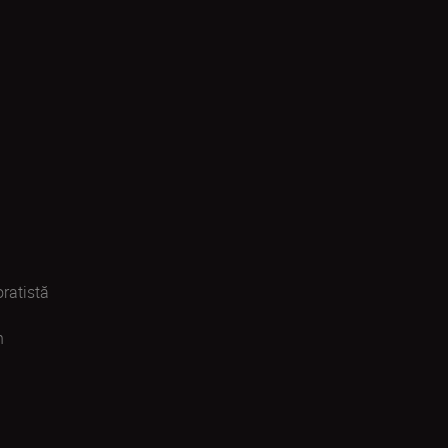
ratistă
n