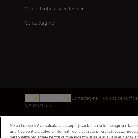
Consultanță servicii tehnice
Contactaţi-ne
MD
Nikon Sites
Contactaţi-ne
Politică de confide
© 2026 Nikon
Nikon Europe BV vă solicită să acceptați cookie-uri și tehnologii similare 
analitice pentru a colecta informații de la utilizatori. Terții utilizează mo
personaliza reclamele pentru dumneavoastră și să le evaluăm eficiența. Mod