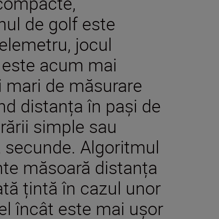
 compacte,
ul de golf este
elemetru, jocul
 este acum mai
ei mari de măsurare
nd distanța în pași de
ării simple sau
t secunde. Algoritmul
inte măsoară distanța
tă țintă în cazul unor
el încât este mai ușor