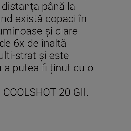
 distanța până la
ând există copaci în
luminoase și clare
de 6x de înaltă
lti-strat și este
 a putea fi ținut cu o
cu COOLSHOT 20 GII.