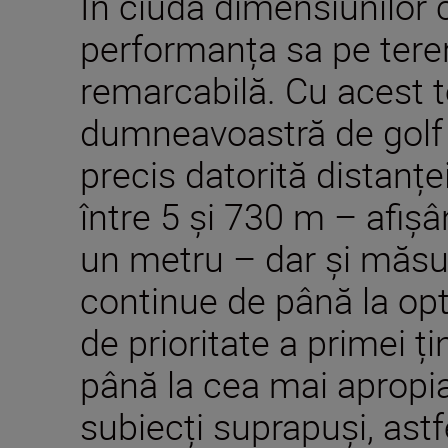
În ciuda dimensiunilor
performanța sa pe teren
remarcabilă. Cu acest t
dumneavoastră de golf
precis datorită distanț
între 5 și 730 m – afișâ
un metru – dar și măsur
continue de până la op
de prioritate a primei ț
până la cea mai apropia
subiecți suprapuși, astf