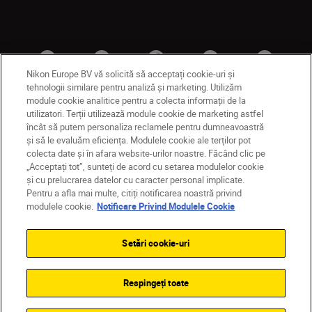
Nikon Europe BV vă solicită să acceptați cookie-uri și
tehnologii similare pentru analiză și marketing. Utilizăm
module cookie analitice pentru a colecta informații de la
utilizatori. Terții utilizează module cookie de marketing astfel
MD
Nikon Sites
încât să putem personaliza reclamele pentru dumneavoastră
și să le evaluăm eficiența. Modulele cookie ale terților pot
Contactaţi-ne
Politică de confidențialitate
colecta date și în afara website-urilor noastre. Făcând clic pe
Termeni de utilizare
„Acceptați tot”, sunteți de acord cu setarea modulelor cookie
Notificare privind modulele cookie
Setări cookie
și cu prelucrarea datelor cu caracter personal implicate.
© 2026 Nikon
Pentru a afla mai multe, citiți notificarea noastră privind
modulele cookie.
Notificare Privind Modulele Cookie
Setări cookie-uri
Back to top
Respingeți toate