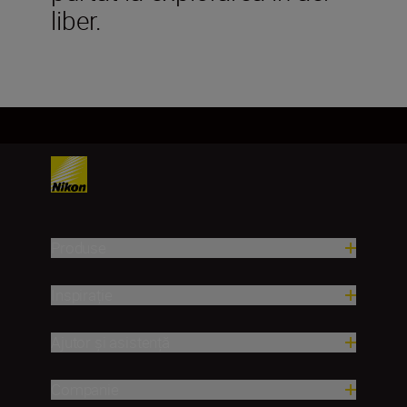
liber.
Produse
Inspirație
Ajutor și asistență
Companie