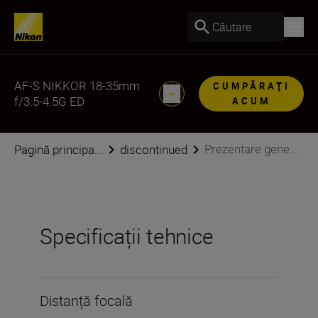
Căutare
AF-S NIKKOR 18-35mm
CUMPĂRAŢI
f/3.5-4.5G ED
ACUM
Prezentare gene...
Pagină principa...
discontinued
Specificații tehnice
Distanță focală