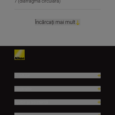
7 (diafragmă circulară)
Încărcați mai mult
Produse
Inspirație
Ajutor și asistență