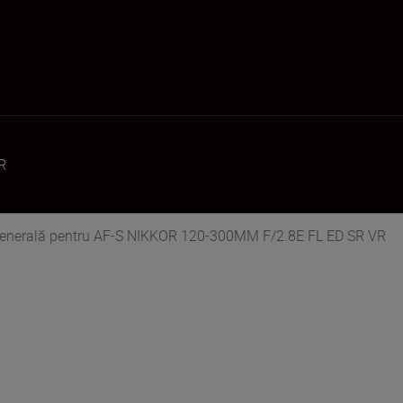
R
generală pentru AF-S NIKKOR 120-300MM F/2.8E FL ED SR VR