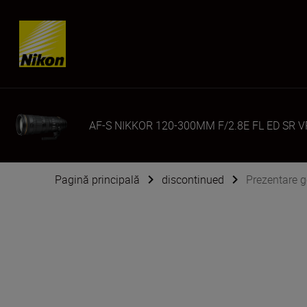
Skip content
AF-S NIKKOR 120-300MM F/2.8E FL ED SR V
Pagină principală
discontinued
Prezentare 