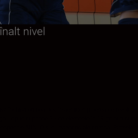
nalt nivel
tivă închisă ori noaptea în aer liber, puterea de rezoluț
gnul optic cuprinde 25 de elemente în 19 grupuri și inc
 Acoperirile ARNEO și cu nanocristale combat formele d