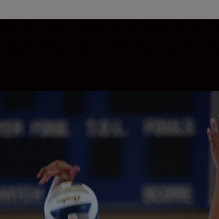
fotografie medie rezistent acoperă intervalul versatil
iți-vă întregul potențial creativ, beneficiind de caract
bilitățile superioare de captare a subiectelor, chiar și în