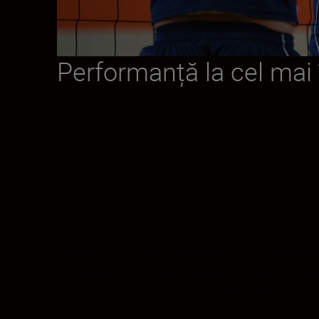
Performanță la cel mai î
Indiferent dacă fotografiați într-o arenă spor
obținerea unor imagini extrem de clare. Desi
contracarează efectiv aberațiile cromatice.