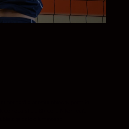
ie superioară a acestui obiectiv permite
lude noua sticlă SR de la Nikon, care
ublate și petele luminoase.