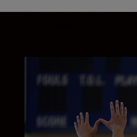
Acțiune. Putere. Emoție. Acest zoom de tele
diafragmă maximă constantă de f/2.8. Dezlănțu
obiectivelor cu distanță focală fixă și de posi