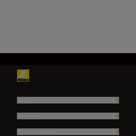
f/22-36
Încărcați mai mult
Produse
Inspirație
Ajutor și asistență