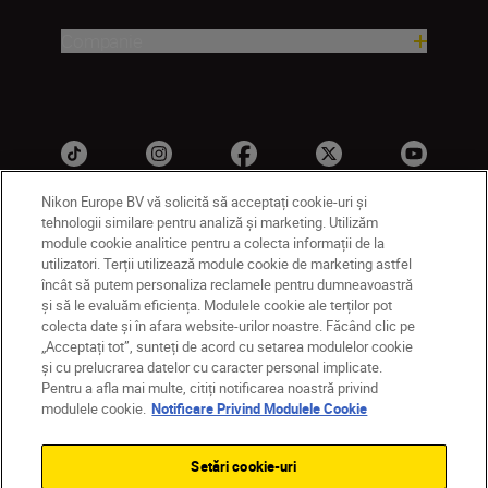
Companie
Nikon Europe BV vă solicită să acceptați cookie-uri și
tehnologii similare pentru analiză și marketing. Utilizăm
module cookie analitice pentru a colecta informații de la
MD
Nikon Sites
utilizatori. Terții utilizează module cookie de marketing astfel
Contactaţi-ne
Politică de confidențialitate
încât să putem personaliza reclamele pentru dumneavoastră
și să le evaluăm eficiența. Modulele cookie ale terților pot
Termeni de utilizare
colecta date și în afara website-urilor noastre. Făcând clic pe
Notificare privind modulele cookie
Setări cookie
„Acceptați tot”, sunteți de acord cu setarea modulelor cookie
© 2026 Nikon
și cu prelucrarea datelor cu caracter personal implicate.
Pentru a afla mai multe, citiți notificarea noastră privind
modulele cookie.
Notificare Privind Modulele Cookie
Back to top
Setări cookie-uri