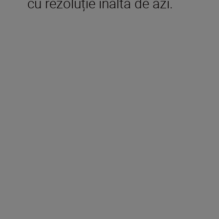
cu rezoluție înaltă de azi.
Specificații tehnice
Distanță focală
16-85 mm
Diafragmă maximă
f/3.5-5.6
Diafragmă minimă