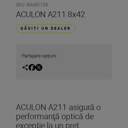
SKU
:
BAA811SA
ACULON A211 8x42
GĂSIȚI UN DEALER
Partajare opțiuni
ACULON A211 asigură o
performanţă optică de
excepţie la un preţ