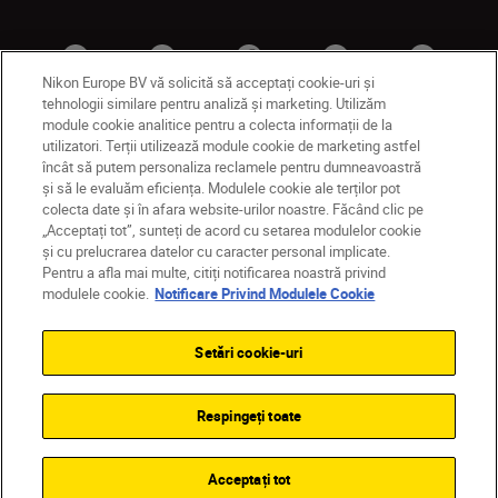
Nikon Europe BV vă solicită să acceptați cookie-uri și
tehnologii similare pentru analiză și marketing. Utilizăm
module cookie analitice pentru a colecta informații de la
utilizatori. Terții utilizează module cookie de marketing astfel
MD
Nikon Sites
încât să putem personaliza reclamele pentru dumneavoastră
și să le evaluăm eficiența. Modulele cookie ale terților pot
Contactaţi-ne
Politică de confidențialitate
colecta date și în afara website-urilor noastre. Făcând clic pe
Termeni de utilizare
„Acceptați tot”, sunteți de acord cu setarea modulelor cookie
Notificare privind modulele cookie
Setări cookie
și cu prelucrarea datelor cu caracter personal implicate.
© 2026 Nikon
Pentru a afla mai multe, citiți notificarea noastră privind
modulele cookie.
Notificare Privind Modulele Cookie
Setări cookie-uri
Back to top
Respingeți toate
Acceptați tot