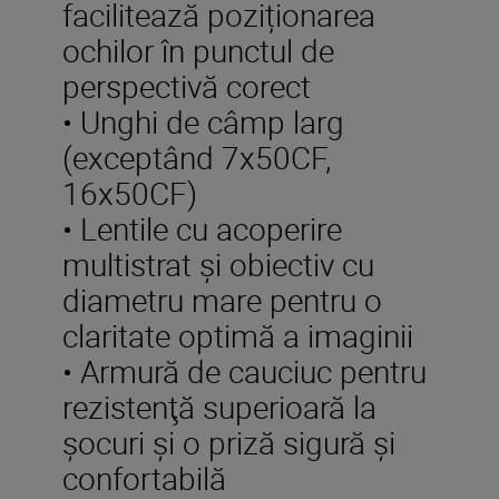
facilitează poziționarea
ochilor în punctul de
perspectivă corect
• Unghi de câmp larg
(exceptând 7x50CF,
16x50CF)
• Lentile cu acoperire
multistrat şi obiectiv cu
diametru mare pentru o
claritate optimă a imaginii
• Armură de cauciuc pentru
rezistenţă superioară la
şocuri şi o priză sigură şi
confortabilă