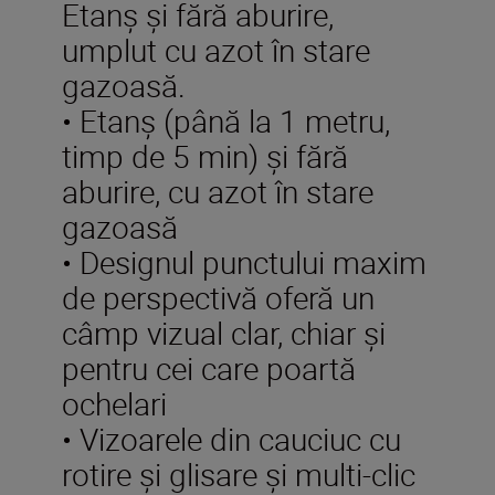
Etanş şi fără aburire,
umplut cu azot în stare
gazoasă.
• Etanş (până la 1 metru,
timp de 5 min) şi fără
aburire, cu azot în stare
gazoasă
• Designul punctului maxim
de perspectivă oferă un
câmp vizual clar, chiar şi
pentru cei care poartă
ochelari
• Vizoarele din cauciuc cu
rotire și glisare și multi-clic