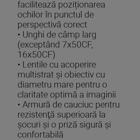
facilitează poziționarea
ochilor în punctul de
perspectivă corect
• Unghi de câmp larg
(exceptând 7x50CF,
16x50CF)
• Lentile cu acoperire
multistrat şi obiectiv cu
diametru mare pentru o
claritate optimă a imaginii
• Armură de cauciuc pentru
rezistenţă superioară la
şocuri şi o priză sigură şi
confortabilă