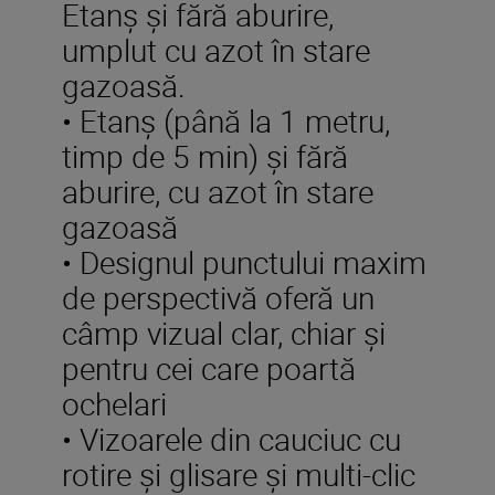
Etanş şi fără aburire,
umplut cu azot în stare
gazoasă.
• Etanş (până la 1 metru,
timp de 5 min) şi fără
aburire, cu azot în stare
gazoasă
• Designul punctului maxim
de perspectivă oferă un
câmp vizual clar, chiar şi
pentru cei care poartă
ochelari
• Vizoarele din cauciuc cu
rotire și glisare și multi-clic