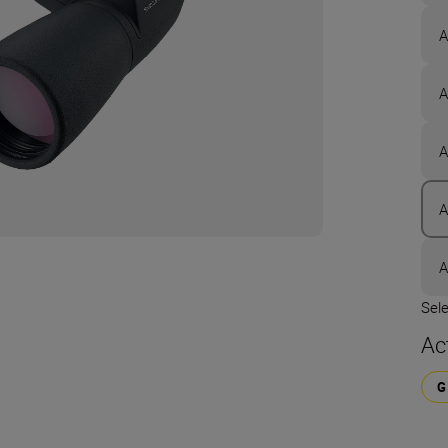
A
A
A
A
A
Sel
Ac