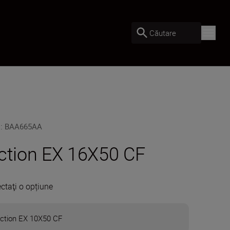
Căutare
U
:
BAA665AA
ction EX 16X50 CF
ectaţi o opțiune
ction EX 10X50 CF