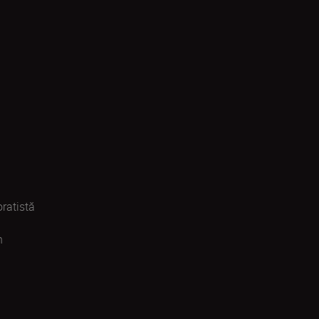
ratistă
n