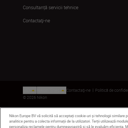
Consultanță servicii tehnice
Contactaţi-ne
MD
Nikon Sites
Contactaţi-ne
Politică de confide
© 2026 Nikon
Nikon Europe BV vă solicită să acceptați cookie-uri și tehnologii similare 
analitice pentru a colecta informații de la utilizatori. Terții utilizează mo
personaliza reclamele pentru dumneavoastră și să le evaluăm eficiența. Mod