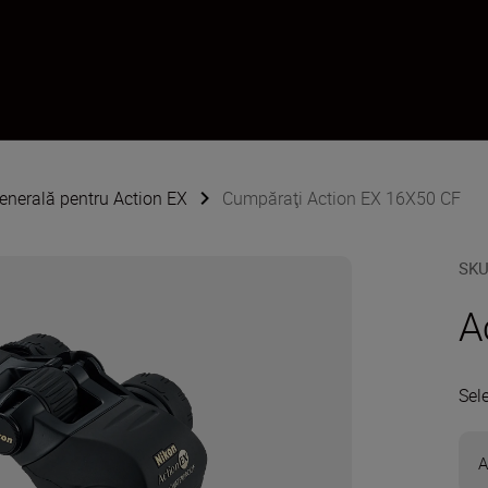
enerală pentru Action EX
Cumpăraţi Action EX 16X50 CF
SK
A
Sel
A