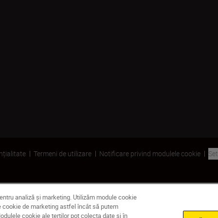
nțialitate
Termeni de utilizare
Notificare privind modulele cookie
Set
pentru analiză și marketing. Utilizăm module cookie
dule cookie de marketing astfel încât să putem
ulele cookie ale terților pot colecta date și în