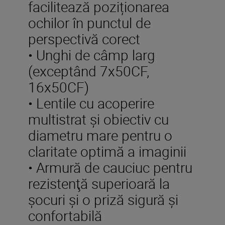
facilitează poziționarea
ochilor în punctul de
perspectivă corect
• Unghi de câmp larg
(exceptând 7x50CF,
16x50CF)
• Lentile cu acoperire
multistrat şi obiectiv cu
diametru mare pentru o
claritate optimă a imaginii
• Armură de cauciuc pentru
rezistenţă superioară la
şocuri şi o priză sigură şi
confortabilă