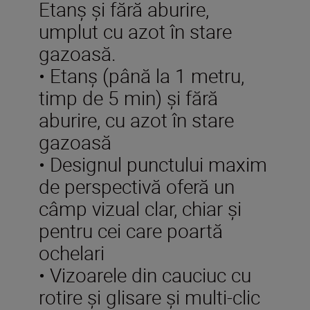
Etanş şi fără aburire,
umplut cu azot în stare
gazoasă.
• Etanş (până la 1 metru,
timp de 5 min) şi fără
aburire, cu azot în stare
gazoasă
• Designul punctului maxim
de perspectivă oferă un
câmp vizual clar, chiar şi
pentru cei care poartă
ochelari
• Vizoarele din cauciuc cu
rotire și glisare și multi-clic