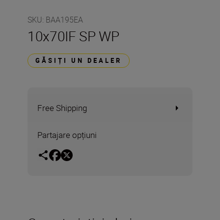
SKU
:
BAA195EA
10x70IF SP WP
GĂSIȚI UN DEALER
Free Shipping
Partajare opțiuni