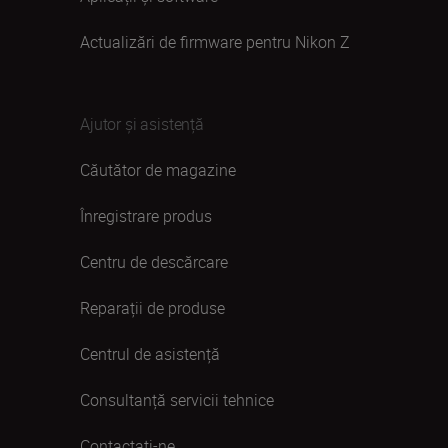
Actualizări de firmware pentru Nikon Z
Ajutor și asistență
Căutător de magazine
Înregistrare produs
Centru de descărcare
Reparații de produse
Centrul de asistență
Consultanță servicii tehnice
Contactaţi-ne