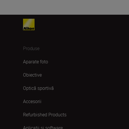
Produse
Aparate foto
Obiective
Optică sportivă
Accesorii
Refurbished Products
Aplicații și software