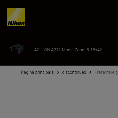
Skip content
ACULON A211 Model Zoom 8-18x42
Pagină principală
discontinued
Prezentare 