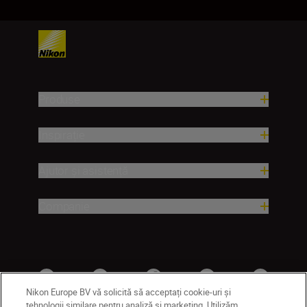
Produse
Inspirație
Ajutor și asistență
Companie
Nikon Europe BV vă solicită să acceptați cookie-uri și
tehnologii similare pentru analiză și marketing. Utilizăm