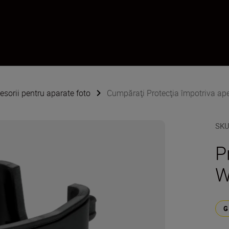
esorii pentru aparate foto
Cumpăraţi Protecţia împotriva a
SK
P
W