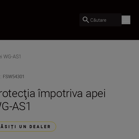
Căutare
pei WG-AS1
U
:
FSW54301
rotecţia împotriva apei
G-AS1
GĂSIȚI UN DEALER