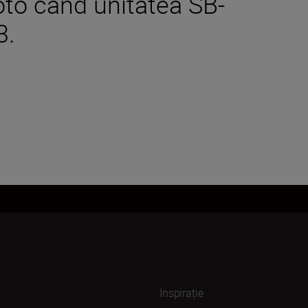
foto când unitatea SB-
3.
Inspirație