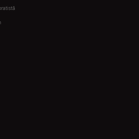
ratistă
n