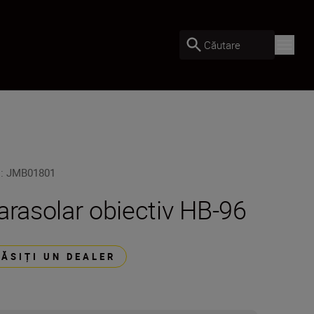
Căutare
U
:
JMB01801
arasolar obiectiv HB-96
GĂSIȚI UN DEALER