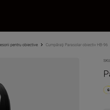
esorii pentru obiective
Cumpăraţi Parasolar obiectiv HB-96
SK
P