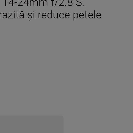
Z 14-24mm f/2.8 S.
azită și reduce petele