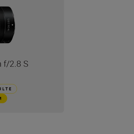
f/2.8 S
ULTE
M