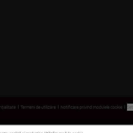
nțialitate
Termeni de utilizare
Notificare privind modulele cookie
Set