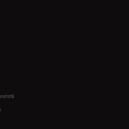
ratistă
n