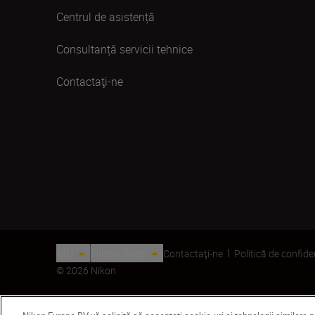
Centrul de asistență
Consultanță servicii tehnice
Contactaţi-ne
MD
Nikon Sites
Contactaţi-ne
Politică de confide
© 2026 Nikon