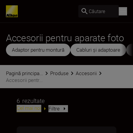
Căutare
Accesorii pentru aparate foto
Adaptor pentru montură
Cabluri și adaptoare
Pagină principa...
Produse
Accesorii
Accesorii pentr...
6
rezultate
Cel mai noi
Filtre