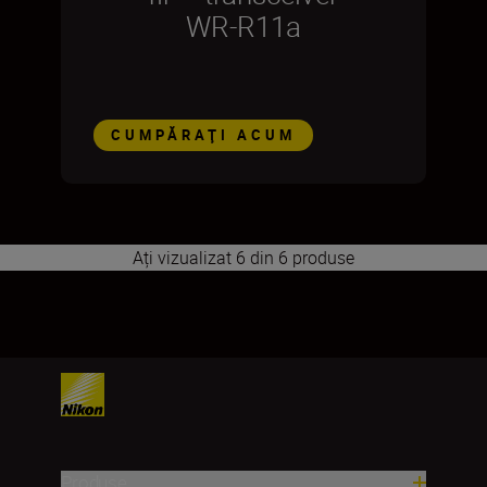
WR-R11a
CUMPĂRAŢI ACUM
Ați vizualizat 6 din 6 produse
1
2
3
4
5
6
7
8
9
10
11
12
13
14
15
16
17
Produse