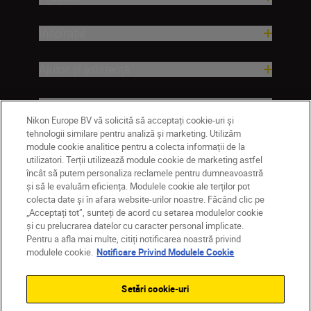
Inspirație
Ajutor și asistență
Companie
Nikon Europe BV vă solicită să acceptați cookie-uri și
tehnologii similare pentru analiză și marketing. Utilizăm
module cookie analitice pentru a colecta informații de la
utilizatori. Terții utilizează module cookie de marketing astfel
încât să putem personaliza reclamele pentru dumneavoastră
și să le evaluăm eficiența. Modulele cookie ale terților pot
colecta date și în afara website-urilor noastre. Făcând clic pe
„Acceptați tot”, sunteți de acord cu setarea modulelor cookie
și cu prelucrarea datelor cu caracter personal implicate.
Pentru a afla mai multe, citiți notificarea noastră privind
MD
Nikon Sites
modulele cookie.
Notificare Privind Modulele Cookie
Contactaţi-ne
Politică de confidențialitate
Termeni de utilizare
Setări cookie-uri
Notificare privind modulele cookie
Setări cookie
© 2026 Nikon