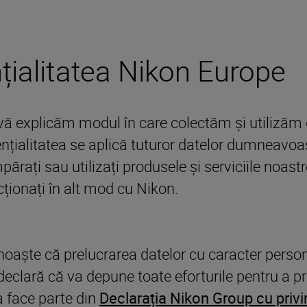
nțialitatea Nikon Europe
ea vă explicăm modul în care colectăm și utiliz
ențialitatea se aplică tuturor datelor dumneavoa
i sau utilizați produsele și serviciile noastre, v
acționați în alt mod cu Nikon.
noaște că prelucrarea datelor cu caracter person
declară că va depune toate eforturile pentru a pr
a face parte din
Declarația Nikon Group cu privire