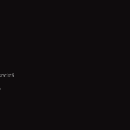
ratistă
n