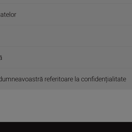
datelor
ă
 dumneavoastră referitoare la confidențialitate