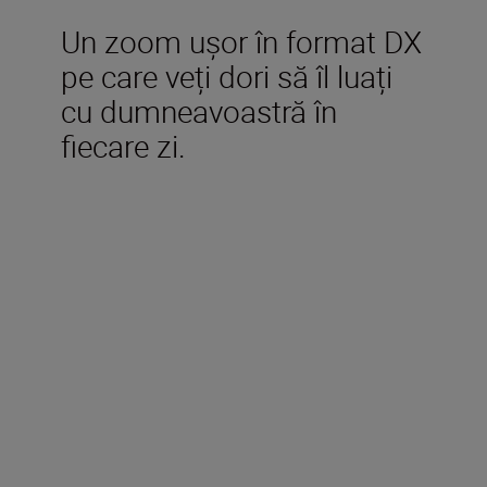
Un zoom ușor în format DX
pe care veți dori să îl luați
cu dumneavoastră în
fiecare zi.
Specificații tehnice
Distanță focală
18-55 mm