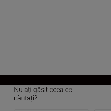
Diafragmă maximă
f/3.5-5.6
Diafragmă minimă
f/22-38
Încărcați mai mult
Nu ați găsit ceea ce
căutați?