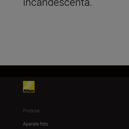
incandescentă.
Produse
Aparate foto