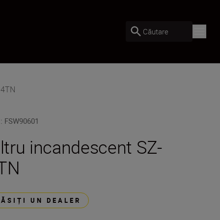
Căutare
Z-4TN
U
:
FSW90601
iltru incandescent SZ-
TN
GĂSIȚI UN DEALER