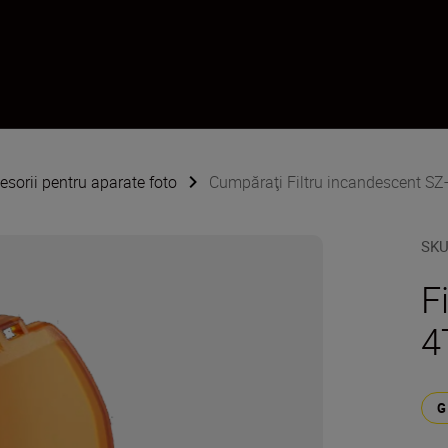
esorii pentru aparate foto
Cumpăraţi Filtru incandescent S
SK
F
4